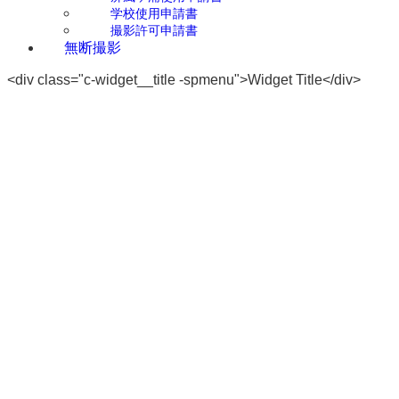
学校使用申請書
撮影許可申請書
無断撮影
<div class="c-widget__title -spmenu">Widget Title</div>
LOCATION
COWHOUSE
HILLTOP
VALLEY
SLOPE
GAKESHITA
MISAKISHITA
GLASSLAND
WESTLAND