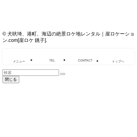
2017
11/25
11/25/2017
©
犬吠埼、港町、海辺の絶景ロケ地レンタル｜崖ロケーショ
ン.com[崖ロケ 銚子].
TEL
CONTACT
メニュー
トップへ
閉じる