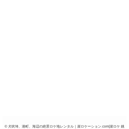
屏風ヶ浦
使用申請書
学校使用
申請書
撮影許可
申請書
無断撮影
ホーム
I’m Reading Air
I’m Reading Air
2021
1/26
01/26/2021
©
犬吠埼、港町、海辺の絶景ロケ地レンタル｜崖ロケーション.com[崖ロケ 銚