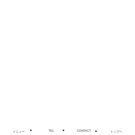
【MV】Marie Miller 2021ss
ファッションカタログ
©
犬吠埼、港町、海辺の絶景ロケ地レンタル｜崖ロケーショ
ン.com[崖ロケ 銚子].
TEL
CONTACT
メニュー
トップへ