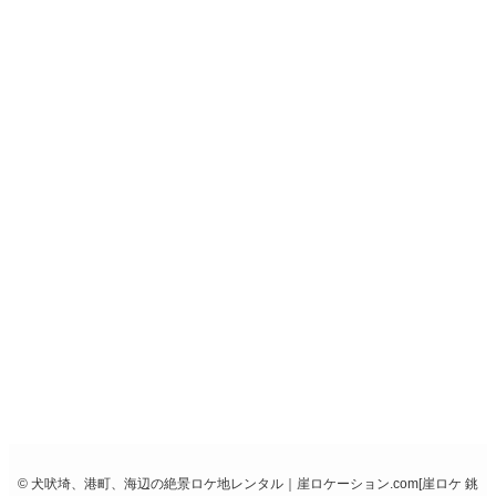
申請書
屏風ヶ浦
使用申請書
学校使用
申請書
撮影許可
申請書
無断撮影
ホーム
playboy36_2020
playboy36_2020
2020
10/14
10/14/2020
©
犬吠埼、港町、海辺の絶景ロケ地レンタル｜崖ロケーション.com[崖ロケ 銚