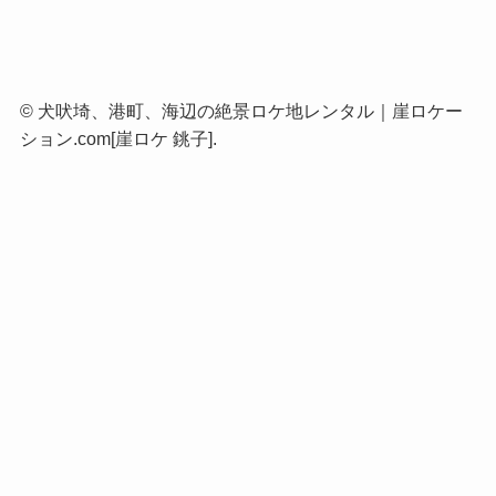
©
犬吠埼、港町、海辺の絶景ロケ地レンタル｜崖ロケー
ション.com[崖ロケ 銚子].