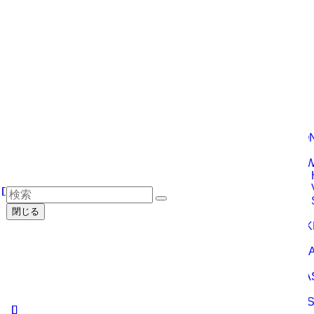
WAITINGROOM
CONTACT
申請書
屏風ヶ浦使用申請書
学校使用申請書
撮影許可申請書
無断撮影
LOCATIO
CO
閉じる
GAK
MIS
GLA
WES