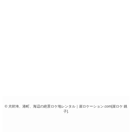
ロケーション別制作実績はこちら
ロケーション別360°動画はこちら
撮影・料金に関してはこちら
お問い合わせはこちら
©
犬吠埼、港町、海辺の絶景ロケ地レンタル｜崖ロケーション.com[崖ロケ 銚
子].