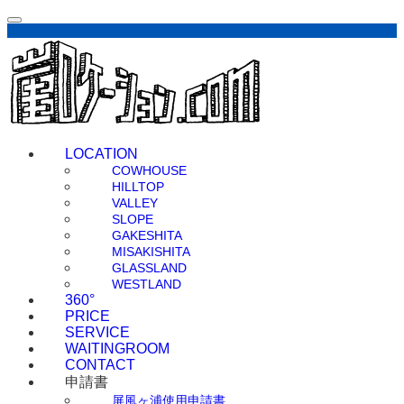
LOCATION
COWHOUSE
HILLTOP
VALLEY
SLOPE
GAKESHITA
MISAKISHITA
GLASSLAND
WESTLAND
360°
PRICE
SERVICE
WAITINGROOM
CONTACT
申請書
屏風ヶ浦使用申請書