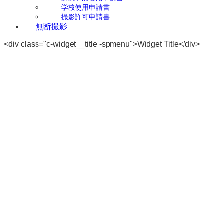
学校使用申請書
撮影許可申請書
無断撮影
<div class="c-widget__title -spmenu">Widget Title</div>
LOCATION
COWHOUSE
HILLTOP
VALLEY
SLOPE
GAKESHITA
MISAKISHITA
GLASSLAND
WESTLAND
360°
PRICE
SERVICE