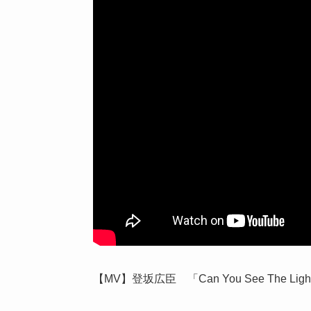
【MV】登坂広臣 「Can You See The Ligh