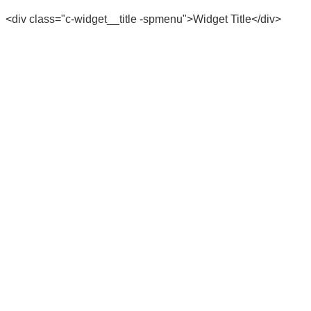
<div class="c-widget__title -spmenu">Widget Title</div>
LOCATION
COWHOUSE
HILLTOP
VALLEY
SLOPE
GAKESHITA
MISAKISHITA
GLASSLAND
WESTLAND
360°
PRICE
SERVICE
WAITINGROOM
CONTACT
申請書
屏風ヶ浦使用申請書
学校使用申請書
撮影許可申請書