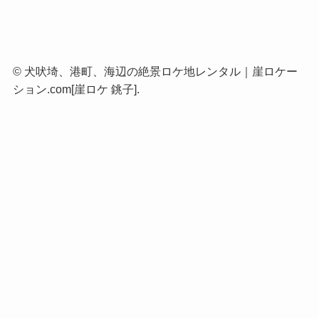
©
犬吠埼、港町、海辺の絶景ロケ地レンタル｜崖ロケー
ション.com[崖ロケ 銚子].