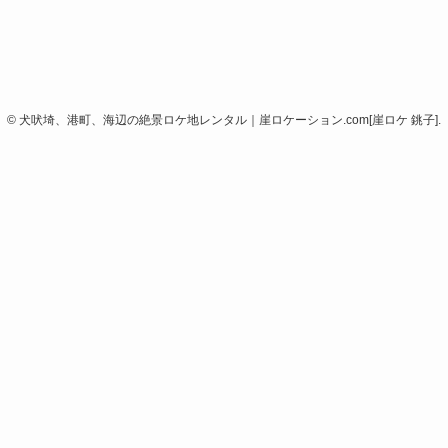
©
犬吠埼、港町、海辺の絶景ロケ地レンタル｜崖ロケーション.com[崖ロケ 銚子].