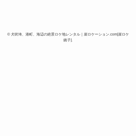
©
犬吠埼、港町、海辺の絶景ロケ地レンタル｜崖ロケーション.com[崖ロケ
銚子].