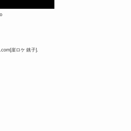
eo
m[崖ロケ 銚子].